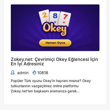
Zokey.net: Çevrimiçi Okey Eğlencesi İçin
En İyi Adresiniz
admin
10818
Popüler Türk oyunu Okey’in hayranı mısınız? Okey
tutkunlarının vazgeçilmez online platformu
Zokey.net’ten başkasını aramanıza gerek…