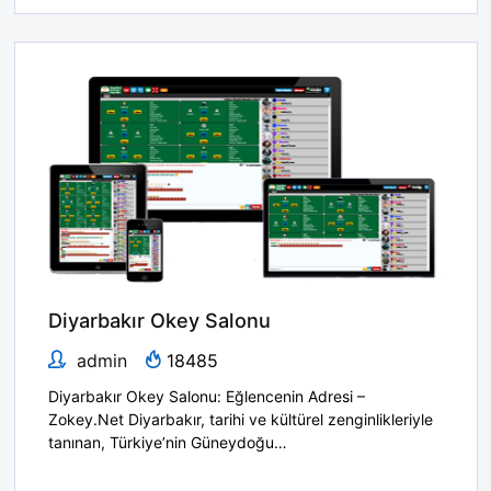
Diyarbakır Okey Salonu
admin
18485
Diyarbakır Okey Salonu: Eğlencenin Adresi –
Zokey.Net Diyarbakır, tarihi ve kültürel zenginlikleriyle
tanınan, Türkiye’nin Güneydoğu…