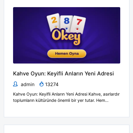
Kahve Oyun: Keyifli Anların Yeni Adresi
admin
13274
Kahve Oyun: Keyifli Anların Yeni Adresi Kahve, asırlardır
toplumların kültüründe önemli bir yer tutar. Hem…