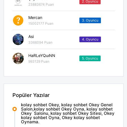
2. Oyuncu
23883674 Puan
Mercan
3. Oyuncu
15002177 Puan
Asi
4. Oyuncu
3366094 Puan
HaRLeYQuıNN
5. Oyuncu
993129 Puan
Popüler Yazılar
kolay sohbet Okey, kolay sohbet Okey Genel
Salon,kolay sohbet Okey Oyna, kolay sohbet
Okey Salonu, kolay sohbet Okey Sitesi, Okey
kolay sohbet Oyna, Okey kolay sohbet
Oynama.