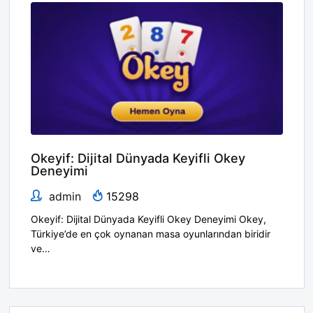
Okeyif: Dijital Dünyada Keyifli Okey
Deneyimi
admin
15298
Okeyif: Dijital Dünyada Keyifli Okey Deneyimi Okey,
Türkiye’de en çok oynanan masa oyunlarından biridir
ve…