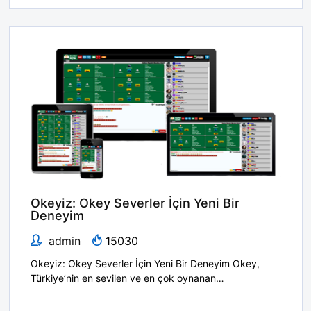
Okeyiz: Okey Severler İçin Yeni Bir
Deneyim
admin
15030
Okeyiz: Okey Severler İçin Yeni Bir Deneyim Okey,
Türkiye’nin en sevilen ve en çok oynanan…