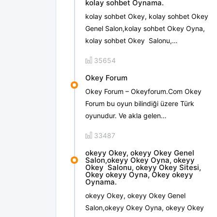
kolay sohbet Oynama.
kolay sohbet Okey, kolay sohbet Okey
Genel Salon,kolay sohbet Okey Oyna,
kolay sohbet Okey Salonu,…
35654
Okey Forum
Okey Forum – Okeyforum.Com Okey
Forum bu oyun bilindiği üzere Türk
oyunudur. Ve akla gelen…
33487
okeyy Okey, okeyy Okey Genel
Salon,okeyy Okey Oyna, okeyy
Okey Salonu, okeyy Okey Sitesi,
Okey okeyy Oyna, Okey okeyy
Oynama.
okeyy Okey, okeyy Okey Genel
Salon,okeyy Okey Oyna, okeyy Okey