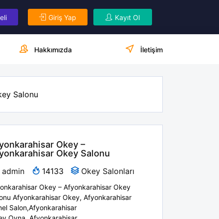
eli
Giriş Yap
Kayıt Ol
Hakkımızda
İletişim
key Salonu
yonkarahisar Okey –
yonkarahisar Okey Salonu
admin
14133
Okey Salonları
onkarahisar Okey – Afyonkarahisar Okey
onu Afyonkarahisar Okey, Afyonkarahisar
el Salon,Afyonkarahisar
ey Oyna, Afyonkarahisar