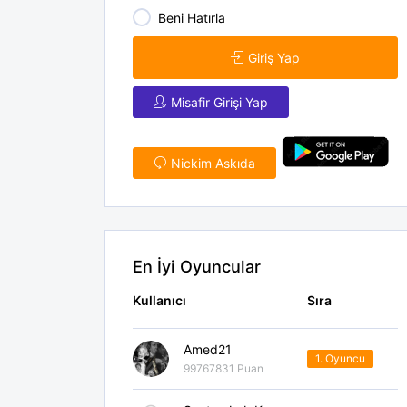
Beni Hatırla
Giriş Yap
Misafir Girişi Yap
Nickim Askıda
En İyi Oyuncular
Kullanıcı
Sıra
Amed21
1. Oyuncu
99767831 Puan