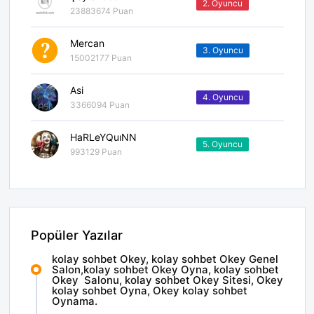
2. Oyuncu
23883674 Puan
Mercan
3. Oyuncu
15002177 Puan
Asi
4. Oyuncu
3366094 Puan
HaRLeYQuıNN
5. Oyuncu
993129 Puan
Popüler Yazılar
kolay sohbet Okey, kolay sohbet Okey Genel
Salon,kolay sohbet Okey Oyna, kolay sohbet
Okey Salonu, kolay sohbet Okey Sitesi, Okey
kolay sohbet Oyna, Okey kolay sohbet
Oynama.