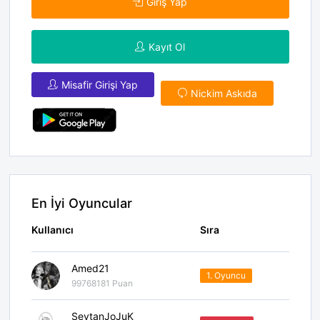
Giriş Yap
Kayıt Ol
Misafir Girişi Yap
Nickim Askıda
En İyi Oyuncular
Kullanıcı
Sıra
Amed21
1. Oyuncu
99768181 Puan
ŞeytanJoJuK