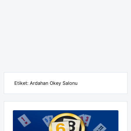
Etiket:
Ardahan Okey Salonu