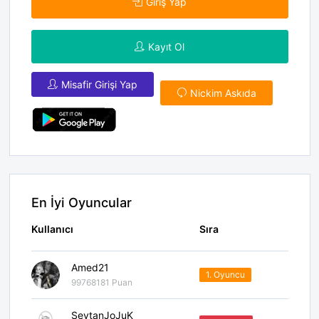
Giriş Yap
Kayıt Ol
Misafir Girişi Yap
Nickim Askıda
En İyi Oyuncular
Kullanıcı
Sıra
Amed21
1. Oyuncu
99768181 Puan
ŞeytanJoJuK