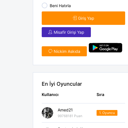
Beni Hatırla
Giriş Yap
Misafir Girişi Yap
Nickim Askıda
En İyi Oyuncular
Kullanıcı
Sıra
Amed21
1. Oyuncu
99768181 Puan