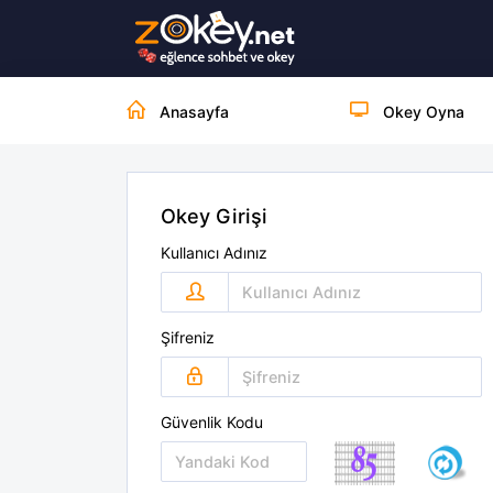
Anasayfa
Okey Oyna
Okey Girişi
Kullanıcı Adınız
Şifreniz
Güvenlik Kodu