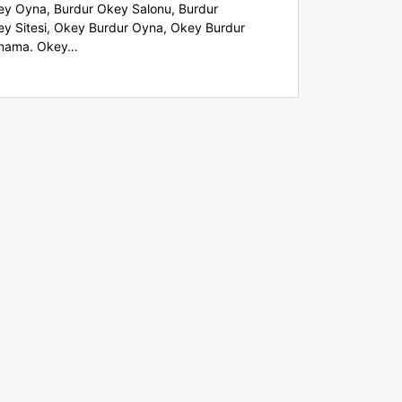
y Oyna, Burdur Okey Salonu, Burdur
y Sitesi, Okey Burdur Oyna, Okey Burdur
nama. Okey…