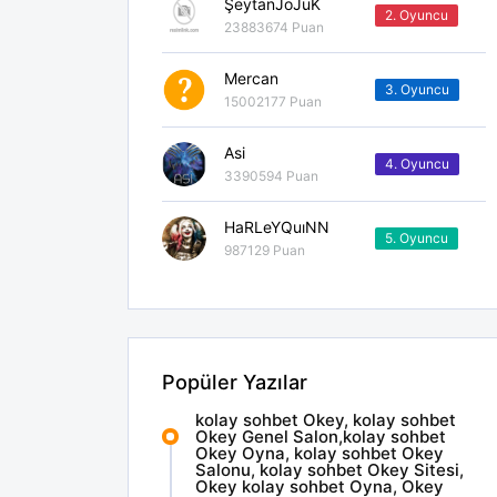
ŞeytanJoJuK
2. Oyuncu
23883674 Puan
Mercan
3. Oyuncu
15002177 Puan
Asi
4. Oyuncu
3390594 Puan
HaRLeYQuıNN
5. Oyuncu
987129 Puan
Popüler Yazılar
kolay sohbet Okey, kolay sohbet
Okey Genel Salon,kolay sohbet
Okey Oyna, kolay sohbet Okey
Salonu, kolay sohbet Okey Sitesi,
Okey kolay sohbet Oyna, Okey