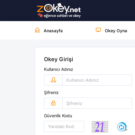
Anasayfa
Okey Oyna
Okey Girişi
Kullanıcı Adınız
Şifreniz
Güvenlik Kodu