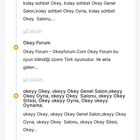
kolay sohbet Okey, kolay sohbet Okey Genel
Salon,kolay sohbet Okey Oyna, kolay sohbet
Okey Salonu,…
35541
Okey Forum
Okey Forum – Okeyforum.Com Okey Forum bu
oyun bilindiği üzere Türk oyunudur. Ve akla
gelen…
33405
okeyy Okey, okeyy Okey Genel Salon,okeyy
Okey Oyna, okeyy Okey Salonu, okeyy Okey
Sitesi, Okey okeyy Oyna, Okey okeyy
Oynama.
okeyy Okey, okeyy Okey Genel Salon,okeyy Okey
Oyna, okeyy Okey Salonu, okeyy Okey Sitesi,
Okey…