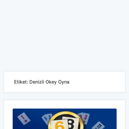
Etiket:
Denizli Okey Oyna