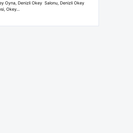
y Oyna, Denizli Okey Salonu, Denizli Okey
esi, Okey…