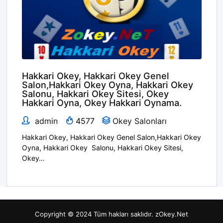
Hakkari Okey, Hakkari Okey Genel
Salon,Hakkari Okey Oyna, Hakkari Okey
Salonu, Hakkari Okey Sitesi, Okey
Hakkari Oyna, Okey Hakkari Oynama.
admin
4577
Okey Salonları
Hakkari Okey, Hakkari Okey Genel Salon,Hakkari Okey
Oyna, Hakkari Okey Salonu, Hakkari Okey Sitesi,
Okey…
Copyright © 2024 Tüm hakları saklıdır. zOkey.Net