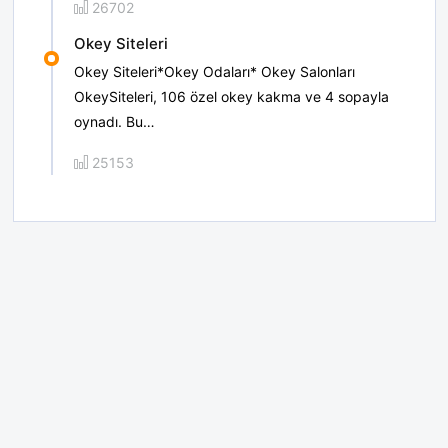
26702
Okey Siteleri
Okey Siteleri*Okey Odaları* Okey Salonları
OkeySiteleri, 106 özel okey kakma ve 4 sopayla
oynadı. Bu…
25153