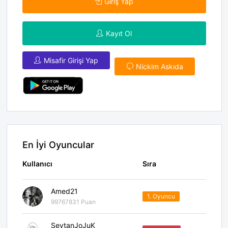
Giriş Yap
Kayıt Ol
Misafir Girişi Yap
Nickim Askıda
En İyi Oyuncular
Kullanıcı
Sıra
Amed21
1. Oyuncu
99767831 Puan
ŞeytanJoJuK