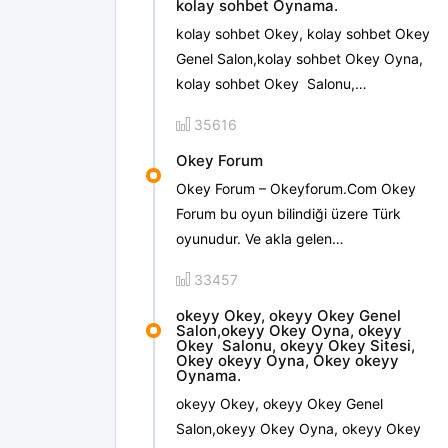
kolay sohbet Oynama.
kolay sohbet Okey, kolay sohbet Okey
Genel Salon,kolay sohbet Okey Oyna,
kolay sohbet Okey Salonu,…
35616
Okey Forum
Okey Forum – Okeyforum.Com Okey
Forum bu oyun bilindiği üzere Türk
oyunudur. Ve akla gelen…
33457
okeyy Okey, okeyy Okey Genel
Salon,okeyy Okey Oyna, okeyy
Okey Salonu, okeyy Okey Sitesi,
Okey okeyy Oyna, Okey okeyy
Oynama.
okeyy Okey, okeyy Okey Genel
Salon,okeyy Okey Oyna, okeyy Okey