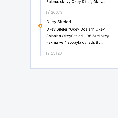
Salonu, okeyy Okey Sitesi, Okey…
26673
Okey Siteleri
Okey Siteleri*Okey Odaları* Okey
Salonları OkeySiteleri, 106 özel okey
kakma ve 4 sopayla oynadı. Bu…
25120