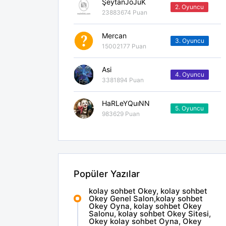
ŞeytanJoJuK
2. Oyuncu
23883674 Puan
Mercan
3. Oyuncu
15002177 Puan
Asi
4. Oyuncu
3381894 Puan
HaRLeYQuıNN
5. Oyuncu
983629 Puan
Popüler Yazılar
kolay sohbet Okey, kolay sohbet
Okey Genel Salon,kolay sohbet
Okey Oyna, kolay sohbet Okey
Salonu, kolay sohbet Okey Sitesi,
Okey kolay sohbet Oyna, Okey