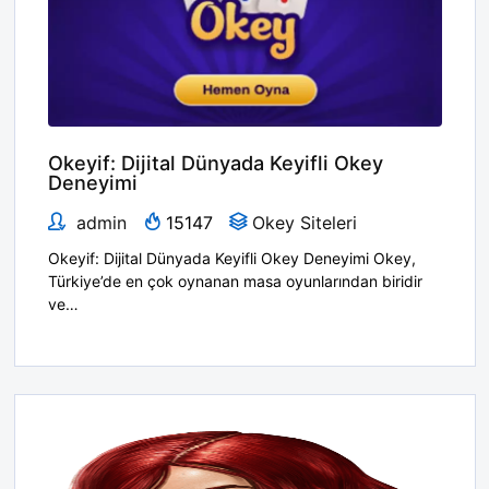
Okeyif: Dijital Dünyada Keyifli Okey
Deneyimi
admin
15147
Okey Siteleri
Okeyif: Dijital Dünyada Keyifli Okey Deneyimi Okey,
Türkiye’de en çok oynanan masa oyunlarından biridir
ve…