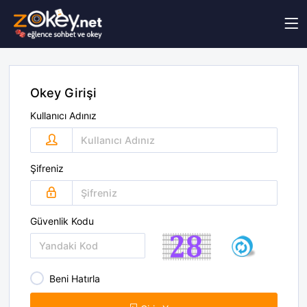
Okey Girişi
Kullanıcı Adınız
Şifreniz
Güvenlik Kodu
Beni Hatırla