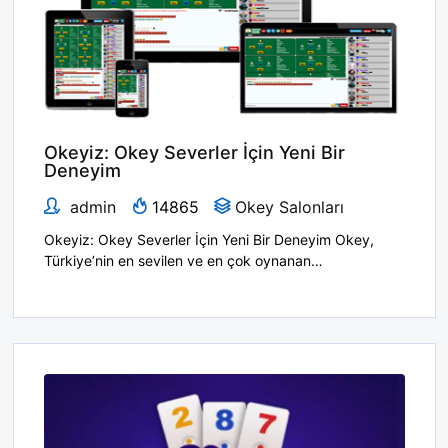
Okeyiz: Okey Severler İçin Yeni Bir
Deneyim
admin
14865
Okey Salonları
Okeyiz: Okey Severler İçin Yeni Bir Deneyim Okey,
Türkiye’nin en sevilen ve en çok oynanan…