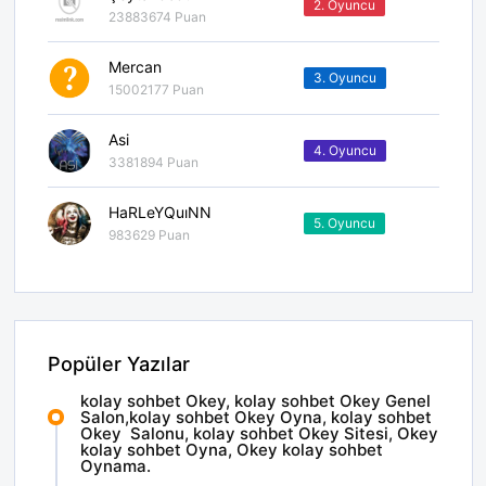
2. Oyuncu
23883674 Puan
Mercan
3. Oyuncu
15002177 Puan
Asi
4. Oyuncu
3381894 Puan
HaRLeYQuıNN
5. Oyuncu
983629 Puan
Popüler Yazılar
kolay sohbet Okey, kolay sohbet Okey Genel
Salon,kolay sohbet Okey Oyna, kolay sohbet
Okey Salonu, kolay sohbet Okey Sitesi, Okey
kolay sohbet Oyna, Okey kolay sohbet
Oynama.