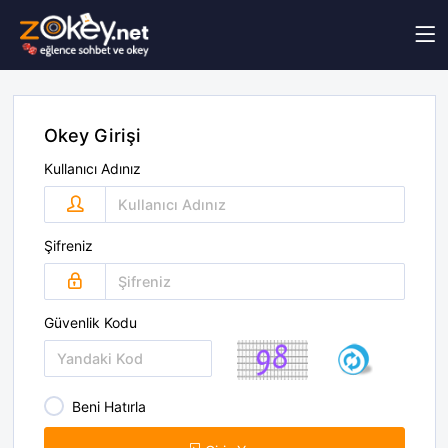
Okey Girişi
Kullanıcı Adınız
Şifreniz
Güvenlik Kodu
Beni Hatırla