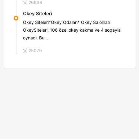
26638
Okey Siteleri
Okey Siteleri*Okey Odaları* Okey Salonları
OkeySiteleri, 106 özel okey kakma ve 4 sopayla
oynadı. Bu…
25079