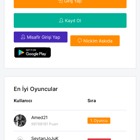
Giriş Yap
Kayıt Ol
Misafir Girişi Yap
Nickim Askıda
En İyi Oyuncular
Kullanıcı
Sıra
Amed21
1. Oyuncu
99768181 Puan
ŞeytanJoJuK