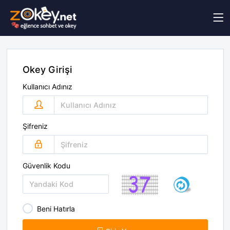
Okey Girişi
Kullanıcı Adınız
Şifreniz
Güvenlik Kodu
Beni Hatırla