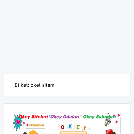
Etiket:
oket sitem