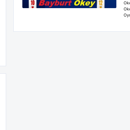
Ok
Oke
Oy