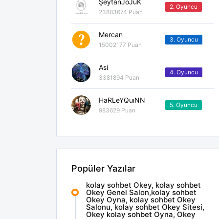
ŞeytanJoJuK
2. Oyuncu
23883674 Puan
Mercan
3. Oyuncu
15002177 Puan
Asi
4. Oyuncu
3381894 Puan
HaRLeYQuıNN
5. Oyuncu
983629 Puan
Popüler Yazılar
kolay sohbet Okey, kolay sohbet
Okey Genel Salon,kolay sohbet
Okey Oyna, kolay sohbet Okey
Salonu, kolay sohbet Okey Sitesi,
Okey kolay sohbet Oyna, Okey