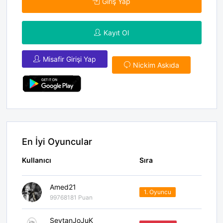
Giriş Yap
Kayıt Ol
Misafir Girişi Yap
Nickim Askıda
En İyi Oyuncular
Kullanıcı
Sıra
Amed21
1. Oyuncu
99768181 Puan
ŞeytanJoJuK