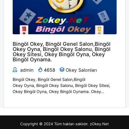
Bingöl Okey, Bingöl Genel Salon,Bingöl
Okey Oyna, Bingöl Okey Salonu, Bingöl
Okey Sitesi, Okey Bingöl Oyna, Okey
Bingöl Oynama.
admin
4658
Okey Salonları
Bingöl Okey, Bingöl Genel Salon,Bingöl
Okey Oyna, Bingöl Okey Salonu, Bingöl Okey Sitesi,
Okey Bingöl Oyna, Okey Bingöl Oynama. Okey…
Copyright © 2024 Tüm hakları saklıdır. zOkey.Net