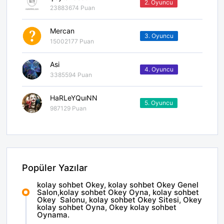
2. Oyuncu
23883674 Puan
Mercan
3. Oyuncu
15002177 Puan
Asi
4. Oyuncu
3385594 Puan
HaRLeYQuıNN
5. Oyuncu
987129 Puan
Popüler Yazılar
kolay sohbet Okey, kolay sohbet Okey Genel
Salon,kolay sohbet Okey Oyna, kolay sohbet
Okey Salonu, kolay sohbet Okey Sitesi, Okey
kolay sohbet Oyna, Okey kolay sohbet
Oynama.