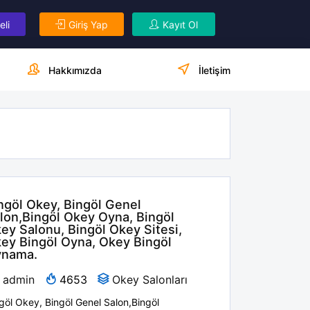
eli
Giriş Yap
Kayıt Ol
Hakkımızda
İletişim
ngöl Okey, Bingöl Genel
lon,Bingöl Okey Oyna, Bingöl
ey Salonu, Bingöl Okey Sitesi,
ey Bingöl Oyna, Okey Bingöl
ynama.
admin
4653
Okey Salonları
göl Okey, Bingöl Genel Salon,Bingöl