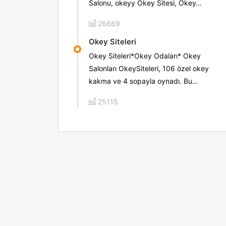
Salonu, okeyy Okey Sitesi, Okey…
26669
Okey Siteleri
Okey Siteleri*Okey Odaları* Okey
Salonları OkeySiteleri, 106 özel okey
kakma ve 4 sopayla oynadı. Bu…
25115