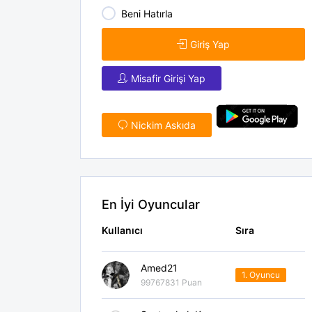
Beni Hatırla
Giriş Yap
Misafir Girişi Yap
Nickim Askıda
En İyi Oyuncular
Kullanıcı
Sıra
Amed21
1. Oyuncu
99767831 Puan