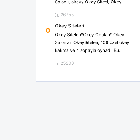
Salonu, okeyy Okey Sitesi, Okey…
26755
Okey Siteleri
Okey Siteleri*Okey Odaları* Okey
Salonları OkeySiteleri, 106 özel okey
kakma ve 4 sopayla oynadı. Bu…
25200