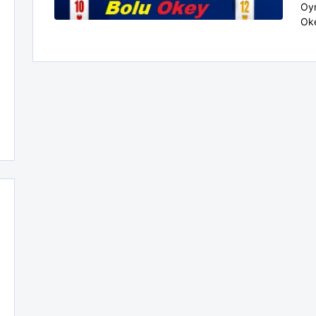
Oyn
Ok