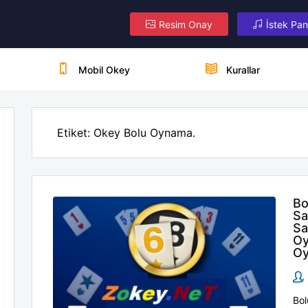
Resim Onay
İstek Pan
Mobil Okey
Kurallar
Etiket:
Okey Bolu Oynama.
Bo
Sa
Sa
Oy
Oy
Bol