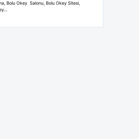
a, Bolu Okey Salonu, Bolu Okey Sitesi,
ey…