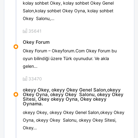
kolay sohbet Okey, kolay sohbet Okey Genel
Salon,kolay sohbet Okey Oyna, kolay sohbet
Okey Salonu,…
35641
Okey Forum
Okey Forum – Okeyforum.Com Okey Forum bu
oyun bilindiği üzere Türk oyunudur. Ve akla
gelen…
33470
okeyy Okey, okeyy Okey Genel Salon,okeyy
Okey Oyna, okeyy Okey Salonu, okeyy Okey
Sitesi, Okey okeyy Oyna, Okey okeyy
Oynama.
okeyy Okey, okeyy Okey Genel Salon,okeyy Okey
Oyna, okeyy Okey Salonu, okeyy Okey Sitesi,
Okey…