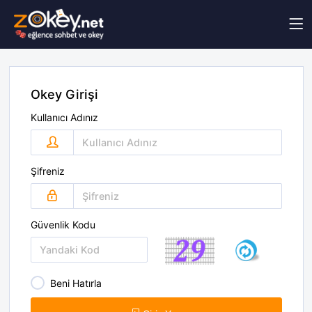
Okey Girişi
Kullanıcı Adınız
Şifreniz
Güvenlik Kodu
Beni Hatırla