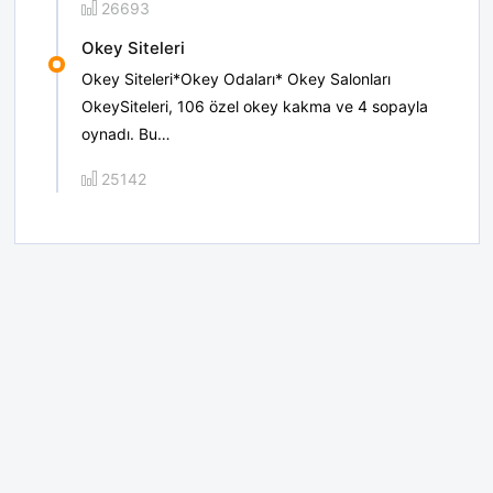
26693
Okey Siteleri
Okey Siteleri*Okey Odaları* Okey Salonları
OkeySiteleri, 106 özel okey kakma ve 4 sopayla
oynadı. Bu…
25142