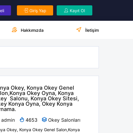
eli
Giriş Yap
Kayıt Ol
Hakkımızda
İletişim
nya Okey, Konya Okey Genel
lon,Konya Okey Oyna, Konya
ey Salonu, Konya Okey Sitesi,
ey Konya Oyna, Okey Konya
ynama.
admin
4653
Okey Salonları
nya Okey, Konya Okey Genel Salon,Konya