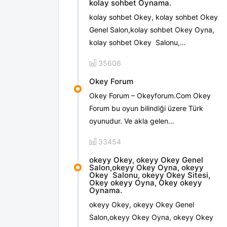
kolay sohbet Oynama.
kolay sohbet Okey, kolay sohbet Okey
Genel Salon,kolay sohbet Okey Oyna,
kolay sohbet Okey Salonu,…
35606
Okey Forum
Okey Forum – Okeyforum.Com Okey
Forum bu oyun bilindiği üzere Türk
oyunudur. Ve akla gelen…
33454
okeyy Okey, okeyy Okey Genel
Salon,okeyy Okey Oyna, okeyy
Okey Salonu, okeyy Okey Sitesi,
Okey okeyy Oyna, Okey okeyy
Oynama.
okeyy Okey, okeyy Okey Genel
Salon,okeyy Okey Oyna, okeyy Okey