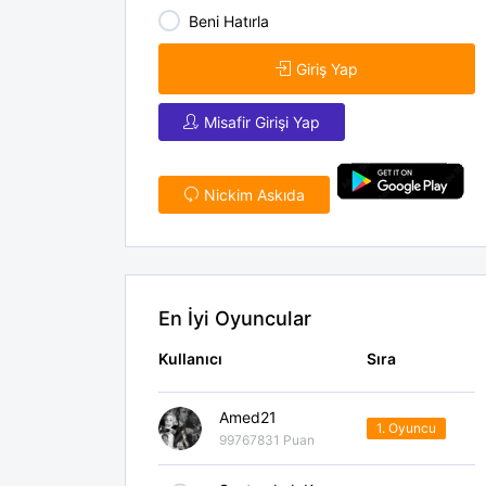
Beni Hatırla
Giriş Yap
Misafir Girişi Yap
Nickim Askıda
En İyi Oyuncular
Kullanıcı
Sıra
Amed21
1. Oyuncu
99767831 Puan