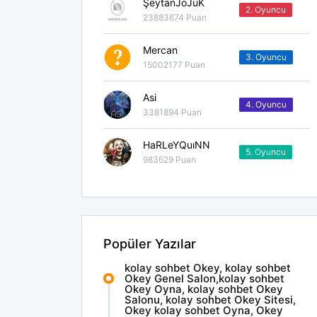
ŞeytanJoJuK
2. Oyuncu
23883674 Puan
Mercan
3. Oyuncu
15002177 Puan
Asi
4. Oyuncu
3381894 Puan
HaRLeYQuıNN
5. Oyuncu
983629 Puan
Popüler Yazılar
kolay sohbet Okey, kolay sohbet
Okey Genel Salon,kolay sohbet
Okey Oyna, kolay sohbet Okey
Salonu, kolay sohbet Okey Sitesi,
Okey kolay sohbet Oyna, Okey