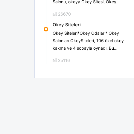
Salonu, okeyy Okey Sitesi, Okey…
26670
Okey Siteleri
Okey Siteleri*Okey Odaları* Okey
Salonları OkeySiteleri, 106 özel okey
kakma ve 4 sopayla oynadı. Bu…
25116