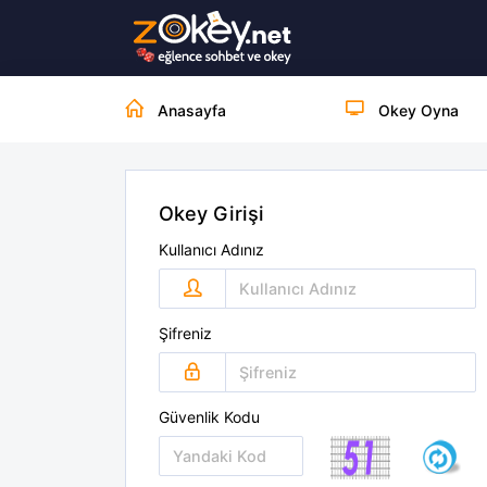
Anasayfa
Okey Oyna
Okey Girişi
Kullanıcı Adınız
Şifreniz
Güvenlik Kodu