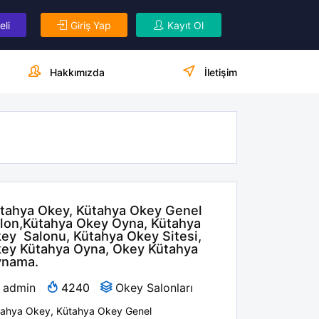
eli
Giriş Yap
Kayıt Ol
Hakkımızda
İletişim
tahya Okey, Kütahya Okey Genel
lon,Kütahya Okey Oyna, Kütahya
ey Salonu, Kütahya Okey Sitesi,
ey Kütahya Oyna, Okey Kütahya
ynama.
admin
4240
Okey Salonları
tahya Okey, Kütahya Okey Genel