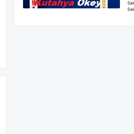
Sa
Sal