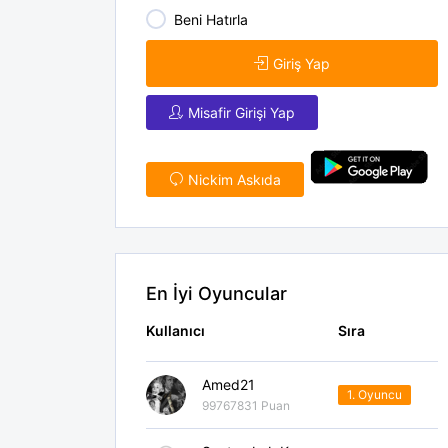
Beni Hatırla
Giriş Yap
Misafir Girişi Yap
Nickim Askıda
En İyi Oyuncular
Kullanıcı
Sıra
Amed21
1. Oyuncu
99767831 Puan