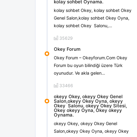
kolay sohbet Oynama.
kolay sohbet Okey, kolay sohbet Okey
Genel Salon,kolay sohbet Okey Oyna,
kolay sohbet Okey Salonu,…
35629
Okey Forum
Okey Forum – Okeyforum.Com Okey
Forum bu oyun bilindiği üzere Türk
oyunudur. Ve akla gelen…
33466
okeyy Okey, okeyy Okey Genel
Salon,okeyy Okey Oyna, okeyy
Okey Salonu, okeyy Okey Sitesi,
Okey okeyy Oyna, Okey okeyy
Oynama.
okeyy Okey, okeyy Okey Genel
Salon,okeyy Okey Oyna, okeyy Okey