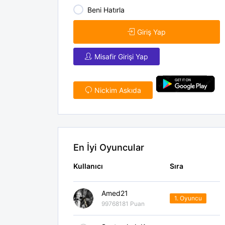
Beni Hatırla
Giriş Yap
Misafir Girişi Yap
Nickim Askıda
En İyi Oyuncular
Kullanıcı
Sıra
Amed21
1. Oyuncu
99768181 Puan