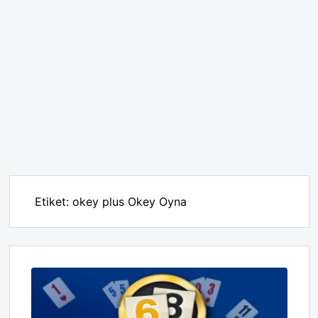
Etiket:
okey plus Okey Oyna