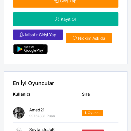
Giriş Yap
Kayıt Ol
Misafir Girişi Yap
Nickim Askıda
En İyi Oyuncular
Kullanıcı
Sıra
Amed21
1. Oyuncu
99767831 Puan
ŞeytanJoJuK