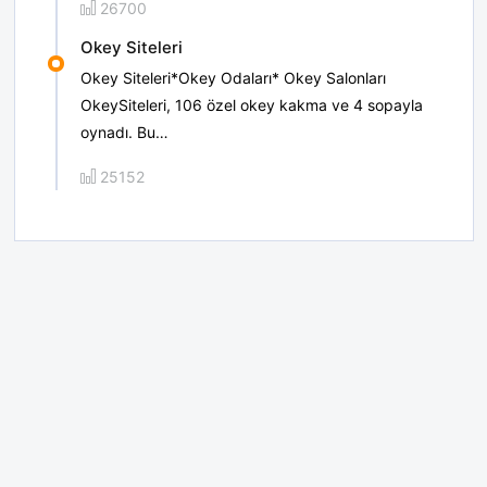
26700
Okey Siteleri
Okey Siteleri*Okey Odaları* Okey Salonları
OkeySiteleri, 106 özel okey kakma ve 4 sopayla
oynadı. Bu…
25152