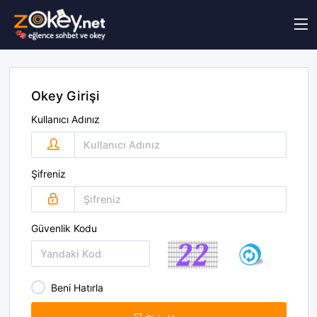
Okey Girişi
Kullanıcı Adınız
Şifreniz
Güvenlik Kodu
Beni Hatırla