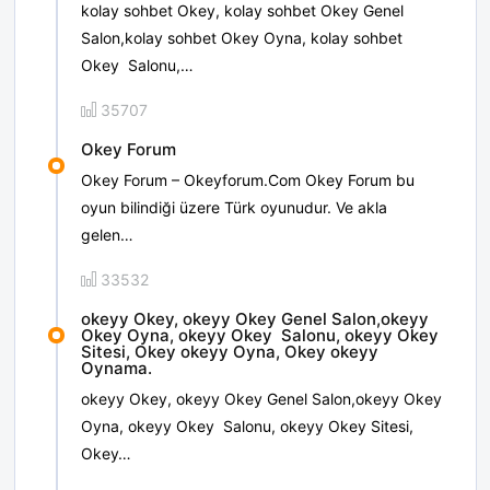
kolay sohbet Okey, kolay sohbet Okey Genel
Salon,kolay sohbet Okey Oyna, kolay sohbet
Okey Salonu,…
35707
Okey Forum
Okey Forum – Okeyforum.Com Okey Forum bu
oyun bilindiği üzere Türk oyunudur. Ve akla
gelen…
33532
okeyy Okey, okeyy Okey Genel Salon,okeyy
Okey Oyna, okeyy Okey Salonu, okeyy Okey
Sitesi, Okey okeyy Oyna, Okey okeyy
Oynama.
okeyy Okey, okeyy Okey Genel Salon,okeyy Okey
Oyna, okeyy Okey Salonu, okeyy Okey Sitesi,
Okey…