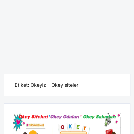
Etiket:
Okeyiz – Okey siteleri