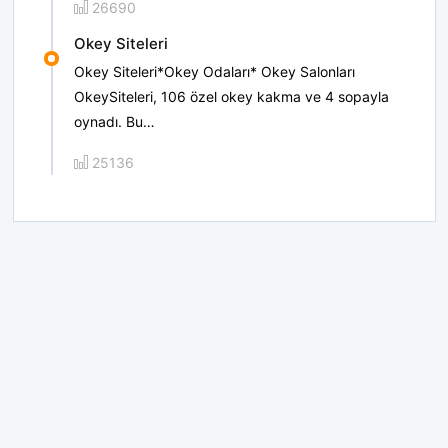
26690
Okey Siteleri
Okey Siteleri*Okey Odaları* Okey Salonları
OkeySiteleri, 106 özel okey kakma ve 4 sopayla
oynadı. Bu…
25136