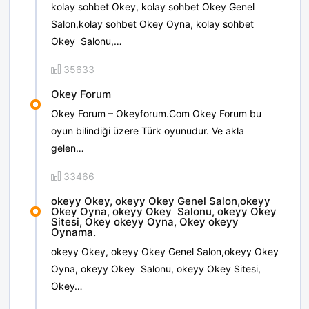
kolay sohbet Okey, kolay sohbet Okey Genel
Salon,kolay sohbet Okey Oyna, kolay sohbet
Okey Salonu,…
35633
Okey Forum
Okey Forum – Okeyforum.Com Okey Forum bu
oyun bilindiği üzere Türk oyunudur. Ve akla
gelen…
33466
okeyy Okey, okeyy Okey Genel Salon,okeyy
Okey Oyna, okeyy Okey Salonu, okeyy Okey
Sitesi, Okey okeyy Oyna, Okey okeyy
Oynama.
okeyy Okey, okeyy Okey Genel Salon,okeyy Okey
Oyna, okeyy Okey Salonu, okeyy Okey Sitesi,
Okey…