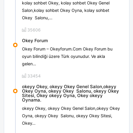
kolay sohbet Okey, kolay sohbet Okey Genel
Salon,kolay sohbet Okey Oyna, kolay sohbet
Okey Salonu,…
35606
Okey Forum
Okey Forum – Okeyforum.Com Okey Forum bu
oyun bilindiği üzere Türk oyunudur. Ve akla
gelen…
33454
okeyy Okey, okeyy Okey Genel Salon,okeyy
Okey Oyna, okeyy Okey Salonu, okeyy Okey
Sitesi, Okey okeyy Oyna, Okey okeyy
Oynama.
okeyy Okey, okeyy Okey Genel Salon,okeyy Okey
Oyna, okeyy Okey Salonu, okeyy Okey Sitesi,
Okey…