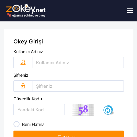
Okey Girişi
Kullanıcı Adınız
Şifreniz
Güvenlik Kodu
Beni Hatırla