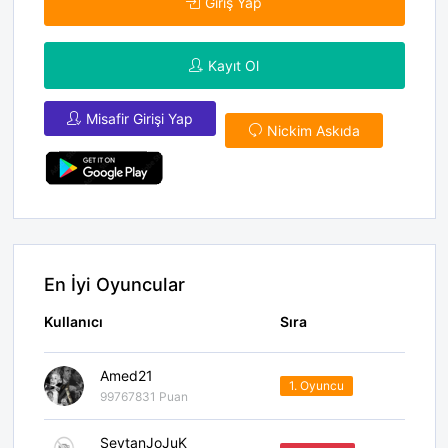
Giriş Yap
Kayıt Ol
Misafir Girişi Yap
Nickim Askıda
En İyi Oyuncular
Kullanıcı
Sıra
Amed21
1. Oyuncu
99767831 Puan
ŞeytanJoJuK