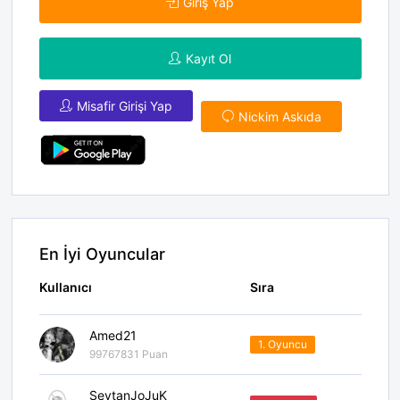
Giriş Yap
Kayıt Ol
Misafir Girişi Yap
Nickim Askıda
En İyi Oyuncular
Kullanıcı
Sıra
Amed21
1. Oyuncu
99767831 Puan
ŞeytanJoJuK