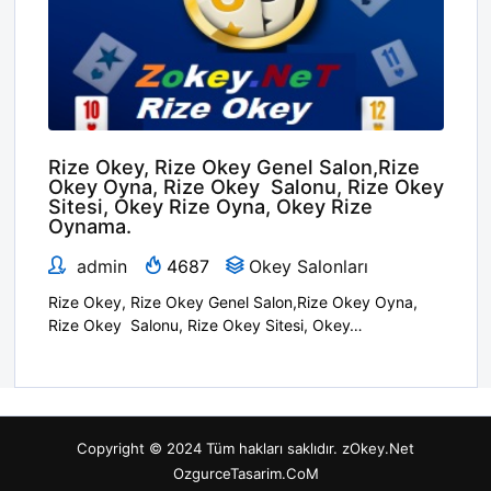
Rize Okey, Rize Okey Genel Salon,Rize
Okey Oyna, Rize Okey Salonu, Rize Okey
Sitesi, Okey Rize Oyna, Okey Rize
Oynama.
admin
4687
Okey Salonları
Rize Okey, Rize Okey Genel Salon,Rize Okey Oyna,
Rize Okey Salonu, Rize Okey Sitesi, Okey…
Copyright © 2024 Tüm hakları saklıdır. zOkey.Net
OzgurceTasarim.CoM