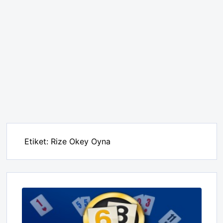
Etiket:
Rize Okey Oyna