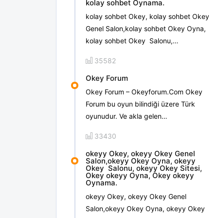
kolay sohbet Oynama.
kolay sohbet Okey, kolay sohbet Okey
Genel Salon,kolay sohbet Okey Oyna,
kolay sohbet Okey Salonu,…
35582
Okey Forum
Okey Forum – Okeyforum.Com Okey
Forum bu oyun bilindiği üzere Türk
oyunudur. Ve akla gelen…
33430
okeyy Okey, okeyy Okey Genel
Salon,okeyy Okey Oyna, okeyy
Okey Salonu, okeyy Okey Sitesi,
Okey okeyy Oyna, Okey okeyy
Oynama.
okeyy Okey, okeyy Okey Genel
Salon,okeyy Okey Oyna, okeyy Okey