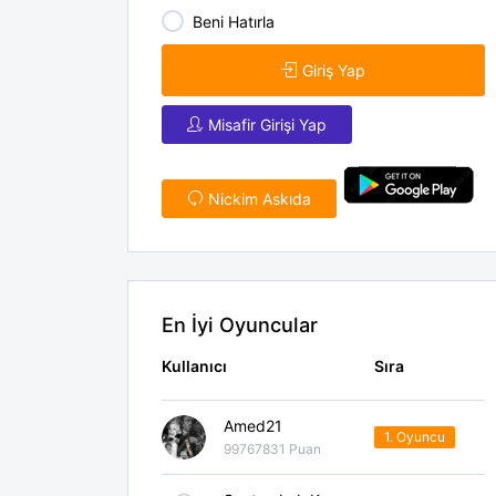
Beni Hatırla
Giriş Yap
Misafir Girişi Yap
Nickim Askıda
En İyi Oyuncular
Kullanıcı
Sıra
Amed21
1. Oyuncu
99767831 Puan