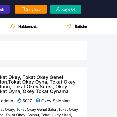
eli
Giriş Yap
Kayıt Ol
Hakkımızda
İletişim
kat Okey, Tokat Okey Genel
lon,Tokat Okey Oyna, Tokat Okey
lonu, Tokat Okey Sitesi, Okey
kat Oyna, Okey Tokat Oynama.
admin
5017
Okey Salonları
at Okey, Tokat Okey Genel Salon,Tokat Okey
a, Tokat Okey Salonu, Tokat Okey Sitesi,