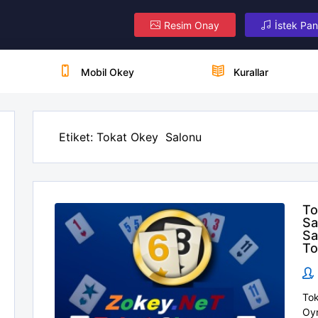
Resim Onay
İstek Pan
Mobil Okey
Kurallar
Etiket:
Tokat Okey Salonu
To
Sa
Sa
To
Tok
Oyn