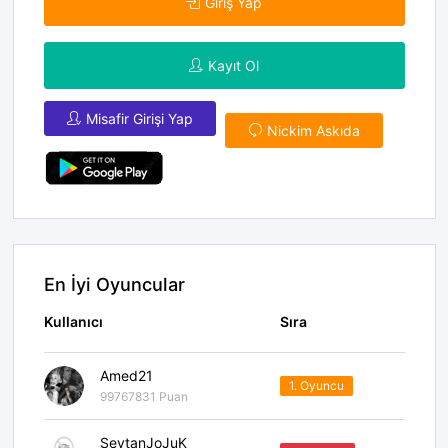
Giriş Yap
Kayıt Ol
Misafir Girişi Yap
Nickim Askıda
En İyi Oyuncular
Kullanıcı
Sıra
Amed21
1. Oyuncu
99767831 Puan
ŞeytanJoJuK