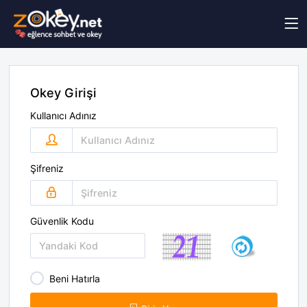
Okey Girişi
Kullanıcı Adınız
Şifreniz
Güvenlik Kodu
Beni Hatırla