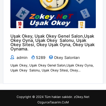
Uşak Okey, Uşak Okey Genel Salon,Uşak
Okey Oyna, Uşak Okey Salonu, Uşak
Okey Sitesi, Okey Uşak Oyna, Okey Uşak
Oynama.
admin
5289
Okey Salonları
Uşak Okey, Uşak Okey Genel Salon,Uşak Okey Oyna,
Uşak Okey Salonu, Uşak Okey Sitesi, Okey…
Copyright © 2024 Tüm hakları saklıdır. zOkey.Net
OzgurceTasarim.CoM