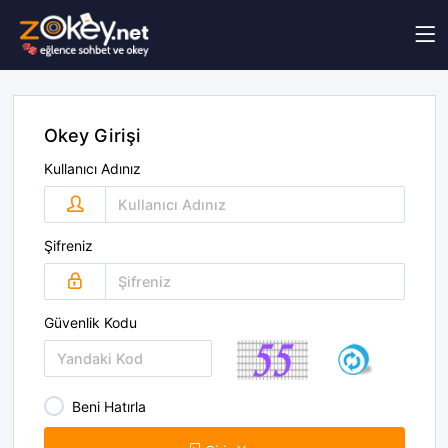
Okey Girişi
Kullanıcı Adınız
Şifreniz
Güvenlik Kodu
Beni Hatırla