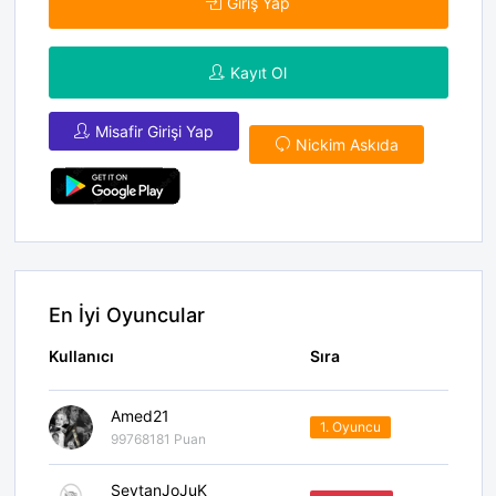
Giriş Yap
Kayıt Ol
Misafir Girişi Yap
Nickim Askıda
En İyi Oyuncular
Kullanıcı
Sıra
Amed21
1. Oyuncu
99768181 Puan
ŞeytanJoJuK