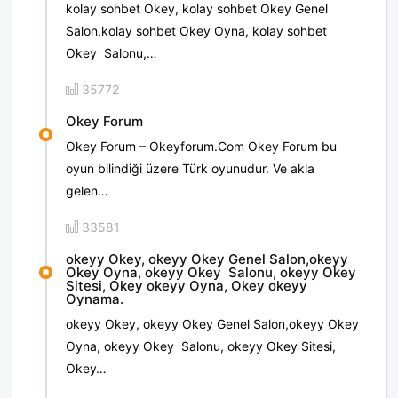
kolay sohbet Okey, kolay sohbet Okey Genel
Salon,kolay sohbet Okey Oyna, kolay sohbet
Okey Salonu,…
35772
Okey Forum
Okey Forum – Okeyforum.Com Okey Forum bu
oyun bilindiği üzere Türk oyunudur. Ve akla
gelen…
33581
okeyy Okey, okeyy Okey Genel Salon,okeyy
Okey Oyna, okeyy Okey Salonu, okeyy Okey
Sitesi, Okey okeyy Oyna, Okey okeyy
Oynama.
okeyy Okey, okeyy Okey Genel Salon,okeyy Okey
Oyna, okeyy Okey Salonu, okeyy Okey Sitesi,
Okey…