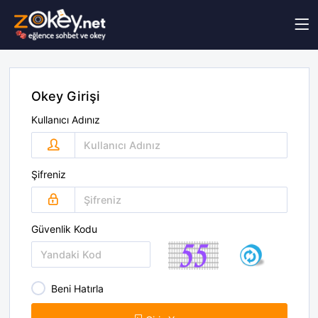
Okey Girişi
Kullanıcı Adınız
Şifreniz
Güvenlik Kodu
Beni Hatırla