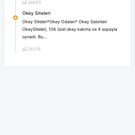
26633
Okey Siteleri
Okey Siteleri*Okey Odaları* Okey Salonları
OkeySiteleri, 106 özel okey kakma ve 4 sopayla
oynadı. Bu…
25076