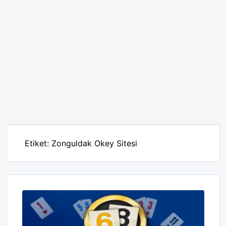
Etiket:
Zonguldak Okey Sitesi