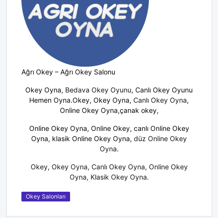
Ağrı Okey – Ağrı Okey Salonu
Okey Oyna,
Bedava Okey Oyunu
, Canlı Okey Oyunu
Hemen Oyna.Okey, Okey Oyna,
Canlı Okey Oyna
,
Online Okey Oyna,çanak okey,
Online Okey Oyna, Online Okey, canlı Online Okey
Oyna, klasik Online Okey Oyna,
düz Online Okey
Oyna
.
Okey, Okey Oyna, Canlı Okey Oyna, Online Okey
Oyna, Klasik Okey Oyna.
Okey Salonları