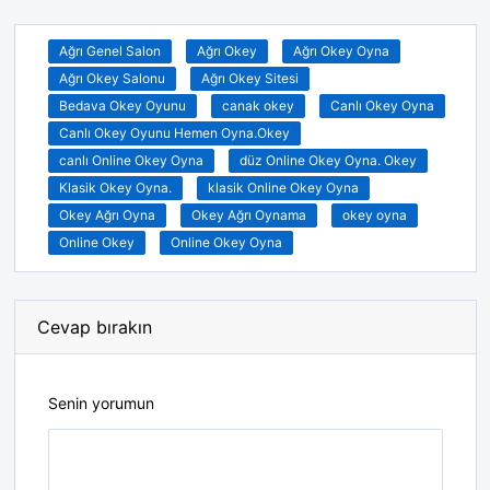
Ağrı Genel Salon
Ağrı Okey
Ağrı Okey Oyna
Ağrı Okey Salonu
Ağrı Okey Sitesi
Bedava Okey Oyunu
canak okey
Canlı Okey Oyna
Canlı Okey Oyunu Hemen Oyna.Okey
canlı Online Okey Oyna
düz Online Okey Oyna. Okey
Klasik Okey Oyna.
klasik Online Okey Oyna
Okey Ağrı Oyna
Okey Ağrı Oynama
okey oyna
Online Okey
Online Okey Oyna
Cevap bırakın
Senin yorumun