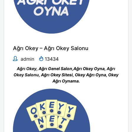
Ağrı Okey – Ağrı Okey Salonu
admin
13434
Ağrı Okey
, Ağrı Genel Salon,Ağrı Okey Oyna,
Ağrı
Okey Salonu
, Ağrı Okey Sitesi, Okey Ağrı Oyna, Okey
Ağrı Oynama.