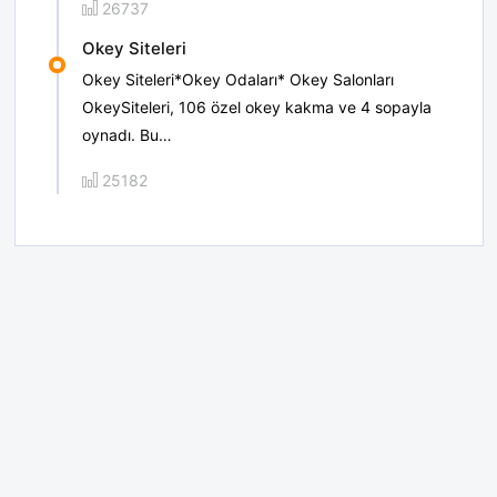
26737
Okey Siteleri
Okey Siteleri*Okey Odaları* Okey Salonları
OkeySiteleri, 106 özel okey kakma ve 4 sopayla
oynadı. Bu…
25182