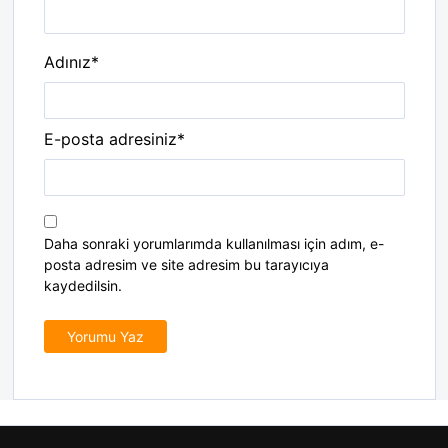
Adınız
*
E-posta adresiniz
*
Daha sonraki yorumlarımda kullanılması için adım, e-
posta adresim ve site adresim bu tarayıcıya
kaydedilsin.