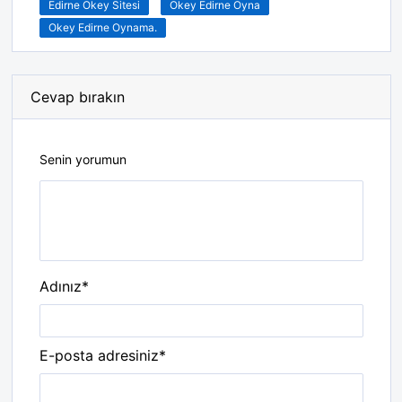
Edirne Okey Sitesi
Okey Edirne Oyna
Okey Edirne Oynama.
Cevap bırakın
Senin yorumun
Adınız
*
E-posta adresiniz
*