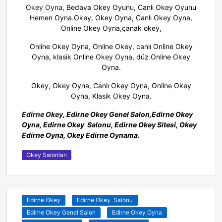
Okey Oyna
, Bedava Okey Oyunu, Canlı Okey Oyunu
Hemen Oyna.Okey, Okey Oyna, Canlı Okey Oyna,
Online Okey Oyna,çanak okey,
Online Okey Oyna, Online Okey, canlı Online Okey
Oyna, klasik Online Okey Oyna, düz Online Okey
Oyna.
Okey, Okey Oyna, Canlı Okey Oyna, Online Okey
Oyna, Klasik Okey Oyna.
Edirne Okey
, Edirne Okey Genel Salon,Edirne Okey
Oyna, Edirne Okey Salonu, Edirne Okey Sitesi, Okey
Edirne Oyna, Okey Edirne Oynama.
Okey Salonları
Edirne Okey
Edirne Okey Salonu
Edirne Okey Genel Salon
Edirne Okey Oyna