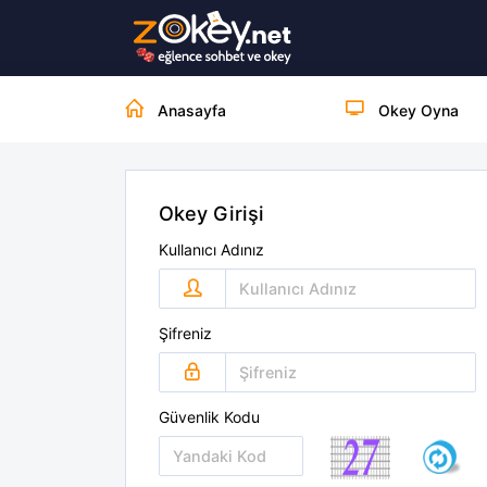
Anasayfa
Okey Oyna
Okey Girişi
Kullanıcı Adınız
Şifreniz
Güvenlik Kodu