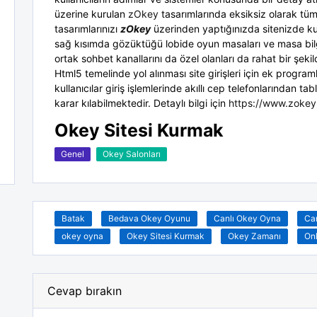
üzerine kurulan
zOkey
tasarımlarında eksiksiz olarak tüm 
tasarımlarınızı
zOkey
üzerinden yaptığınızda sitenizde kull
sağ kısımda gözüktüğü lobide oyun masaları ve masa bilgil
ortak sohbet kanallarını da özel olanları da rahat bir şeki
Html5 temelinde yol alınması site girişleri için ek programl
kullanıcılar giriş işlemlerinde akıllı cep telefonlarından t
karar kılabilmektedir. Detaylı bilgi için
https://www.zokey.
Okey Sitesi Kurmak
Genel
Okey Salonları
Batak
Bedava Okey Oyunu
Canlı Okey Oyna
Ca
okey oyna
Okey Sitesi Kurmak
Okey Zamanı
On
Cevap bırakın