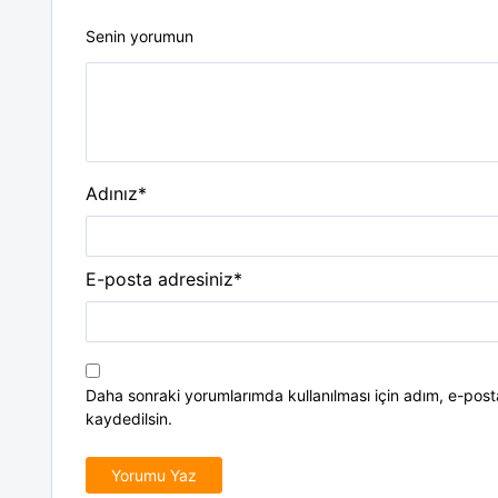
Senin yorumun
Adınız
*
E-posta adresiniz
*
Daha sonraki yorumlarımda kullanılması için adım, e-post
kaydedilsin.