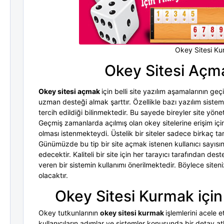
Okey Sitesi K
Okey Sitesi Açm
Okey sitesi açmak
için belli site yazılım aşamalarının geç
uzman desteği almak şarttır. Özellikle bazı yazılım sistem
tercih edildiği bilinmektedir. Bu sayede bireyler site yön
Geçmiş zamanlarda açılmış olan okey sitelerine erişim için
olması istenmekteydi. Üstelik bir siteler sadece birkaç t
Günümüzde bu tip bir site açmak istenen kullanıcı sayıs
edecektir. Kaliteli bir site için her tarayıcı tarafından des
veren bir sistemin kullanımı önerilmektedir. Böylece siteni
olacaktır.
Okey Sitesi Kurmak içi
Okey tutkunlarının
okey sitesi kurmak
işlemlerini acele 
kullanıcıların adımlar ve sistemler konusunda bir detay a