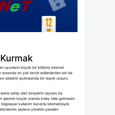
i Kurmak
 oyunların büyük bir bölümü internet
 arasında en çok tercih edilenlerden biri de
eni sitelerin açılmasında bir teşvik unsuru
esine sahip olan bireylerin sayısını da
rın işlerinin büyük oranda kolay hale gelmesini
r bilgisayar kullanım becerisi istemekteydi.
neticilerinin sadece yönetim panelini