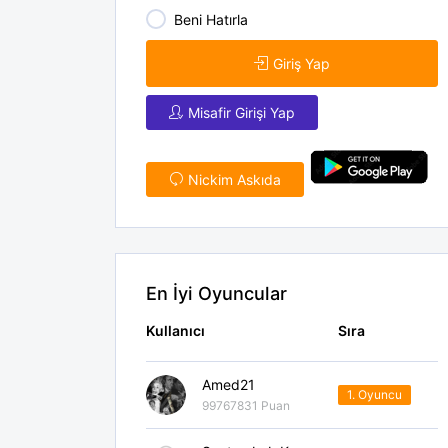
Beni Hatırla
Giriş Yap
Misafir Girişi Yap
Nickim Askıda
En İyi Oyuncular
Kullanıcı
Sıra
Amed21
1. Oyuncu
99767831 Puan