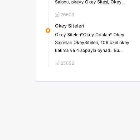
Salonu, okeyy Okey Sitesi, Okey…
26603
Okey Siteleri
Okey Siteleri*Okey Odaları* Okey
Salonları OkeySiteleri, 106 özel okey
kakma ve 4 sopayla oynadı. Bu…
25052