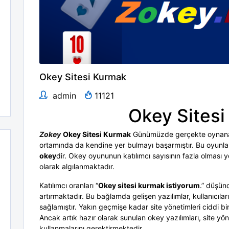
Okey Sitesi Kurmak
admin
11121
Okey Sites
Zokey
Okey Sitesi Kurmak
Günümüzde gerçekte oynanan
ortamında da kendine yer bulmayı başarmıştır. Bu oyunlar
okey
dir. Okey oyununun katılımcı sayısının fazla olması y
olarak algılanmaktadır.
Katılımcı oranları “
Okey sitesi kurmak istiyorum
.” düşünc
artırmaktadır. Bu bağlamda gelişen yazılımlar, kullanıcıla
sağlamıştır. Yakın geçmişe kadar site yönetimleri ciddi bi
Ancak artık hazır olarak sunulan okey yazılımları, site yö
kullanmalarını gerektirmektedir.