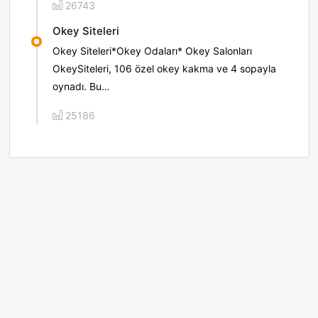
26743
Okey Siteleri
Okey Siteleri*Okey Odaları* Okey Salonları
OkeySiteleri, 106 özel okey kakma ve 4 sopayla
oynadı. Bu…
25186