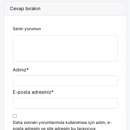
Cevap bırakın
Senin yorumun
Adınız
*
E-posta adresiniz
*
Daha sonraki yorumlarımda kullanılması için adım, e-
posta adresim ve site adresim bu tarayıcıya