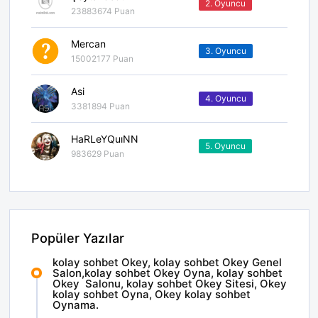
2. Oyuncu
23883674 Puan
Mercan
3. Oyuncu
15002177 Puan
Asi
4. Oyuncu
3381894 Puan
HaRLeYQuıNN
5. Oyuncu
983629 Puan
Popüler Yazılar
kolay sohbet Okey, kolay sohbet Okey Genel
Salon,kolay sohbet Okey Oyna, kolay sohbet
Okey Salonu, kolay sohbet Okey Sitesi, Okey
kolay sohbet Oyna, Okey kolay sohbet
Oynama.