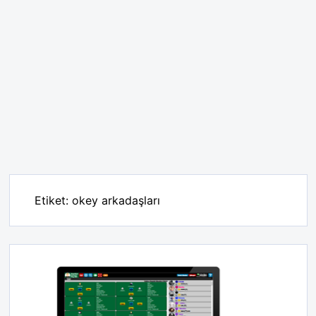
Etiket:
okey arkadaşları