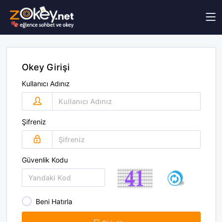
Okey Girişi
Kullanıcı Adınız
Şifreniz
Güvenlik Kodu
Beni Hatırla