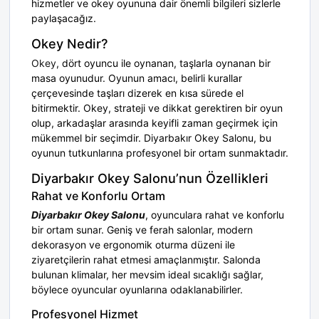
hizmetler ve okey oyununa dair önemli bilgileri sizlerle
paylaşacağız.
Okey Nedir?
Okey
, dört oyuncu ile oynanan, taşlarla oynanan bir
masa oyunudur. Oyunun amacı, belirli kurallar
çerçevesinde taşları dizerek en kısa sürede el
bitirmektir. Okey, strateji ve dikkat gerektiren bir oyun
olup, arkadaşlar arasında keyifli zaman geçirmek için
mükemmel bir seçimdir. Diyarbakır Okey Salonu, bu
oyunun tutkunlarına profesyonel bir ortam sunmaktadır.
Diyarbakır Okey Salonu’nun Özellikleri
Rahat ve Konforlu Ortam
Diyarbakır Okey Salonu
, oyunculara rahat ve konforlu
bir ortam sunar. Geniş ve ferah salonlar, modern
dekorasyon ve ergonomik oturma düzeni ile
ziyaretçilerin rahat etmesi amaçlanmıştır. Salonda
bulunan klimalar, her mevsim ideal sıcaklığı sağlar,
böylece oyuncular oyunlarına odaklanabilirler.
Profesyonel Hizmet