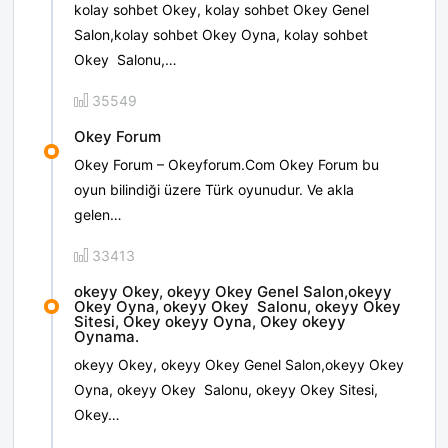
kolay sohbet Okey, kolay sohbet Okey Genel
Salon,kolay sohbet Okey Oyna, kolay sohbet
Okey Salonu,…
35549
Okey Forum
Okey Forum – Okeyforum.Com Okey Forum bu
oyun bilindiği üzere Türk oyunudur. Ve akla
gelen…
33413
okeyy Okey, okeyy Okey Genel Salon,okeyy
Okey Oyna, okeyy Okey Salonu, okeyy Okey
Sitesi, Okey okeyy Oyna, Okey okeyy
Oynama.
okeyy Okey, okeyy Okey Genel Salon,okeyy Okey
Oyna, okeyy Okey Salonu, okeyy Okey Sitesi,
Okey…