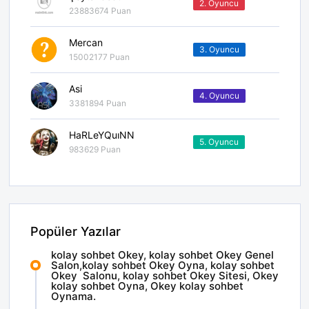
2. Oyuncu
23883674 Puan
Mercan
3. Oyuncu
15002177 Puan
Asi
4. Oyuncu
3381894 Puan
HaRLeYQuıNN
5. Oyuncu
983629 Puan
Popüler Yazılar
kolay sohbet Okey, kolay sohbet Okey Genel
Salon,kolay sohbet Okey Oyna, kolay sohbet
Okey Salonu, kolay sohbet Okey Sitesi, Okey
kolay sohbet Oyna, Okey kolay sohbet
Oynama.