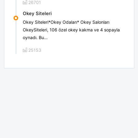
26701
Okey Siteleri
Okey Siteleri*Okey Odaları* Okey Salonları
OkeySiteleri, 106 özel okey kakma ve 4 sopayla
oynadı. Bu…
25153