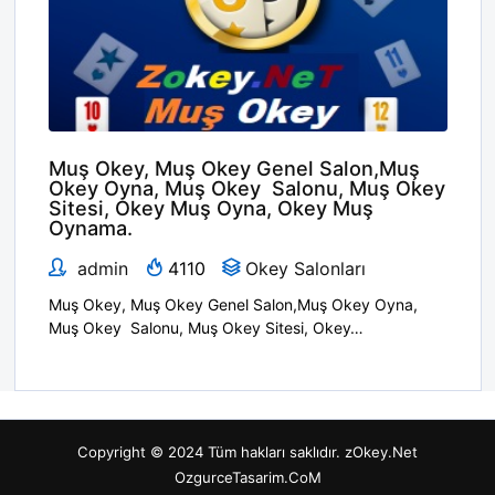
Muş Okey, Muş Okey Genel Salon,Muş
Okey Oyna, Muş Okey Salonu, Muş Okey
Sitesi, Okey Muş Oyna, Okey Muş
Oynama.
admin
4110
Okey Salonları
Muş Okey, Muş Okey Genel Salon,Muş Okey Oyna,
Muş Okey Salonu, Muş Okey Sitesi, Okey…
Copyright © 2024 Tüm hakları saklıdır. zOkey.Net
OzgurceTasarim.CoM