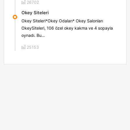
26702
Okey Siteleri
Okey Siteleri*Okey Odaları* Okey Salonları
OkeySiteleri, 106 özel okey kakma ve 4 sopayla
oynadı. Bu…
25153