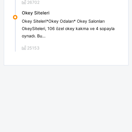
26702
Okey Siteleri
Okey Siteleri*Okey Odaları* Okey Salonları
OkeySiteleri, 106 özel okey kakma ve 4 sopayla
oynadı. Bu…
25153