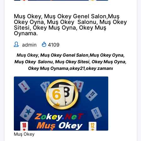
Muş Okey, Muş Okey Genel Salon,Muş
Okey Oyna, Muş Okey Salonu, Muş Okey
Sitesi, Okey Muş Oyna, Okey Muş
Oynama.
admin
4109
Muş Okey
, Muş Okey Genel Salon,Muş Okey Oyna,
Muş Okey Salonu, Muş Okey Sitesi, Okey Muş Oyna,
Okey Muş Oynama,okey21,okey zamanı
Muş Okey