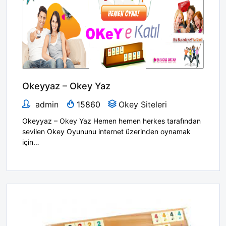
Okeyyaz – Okey Yaz
admin
15860
Okey Siteleri
Okeyyaz – Okey Yaz Hemen hemen herkes tarafından
sevilen Okey Oyununu internet üzerinden oynamak
için…