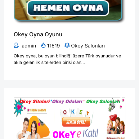
Okey Oyna Oyunu
admin
11619
Okey Salonları
Okey oyna, bu oyun bilindiği üzere Türk oyunudur ve
akla gelen ilk sitelerden birisi olan…