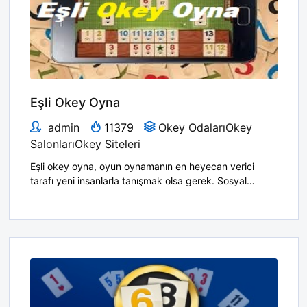
Eşli Okey Oyna
admin
11379
Okey Odaları
Okey
Salonları
Okey Siteleri
Eşli okey oyna, oyun oynamanın en heyecan verici
tarafı yeni insanlarla tanışmak olsa gerek. Sosyal…