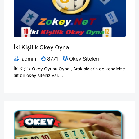
İki Kişilik Okey Oyna
admin
8771
Okey Siteleri
İki Kişilik Okey Oyunu Oyna , Artık sizlerin de kendinize
ait bir okey siteniz var….