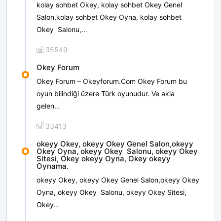
kolay sohbet Okey, kolay sohbet Okey Genel
Salon,kolay sohbet Okey Oyna, kolay sohbet
Okey Salonu,…
35549
Okey Forum
Okey Forum – Okeyforum.Com Okey Forum bu
oyun bilindiği üzere Türk oyunudur. Ve akla
gelen…
33413
okeyy Okey, okeyy Okey Genel Salon,okeyy
Okey Oyna, okeyy Okey Salonu, okeyy Okey
Sitesi, Okey okeyy Oyna, Okey okeyy
Oynama.
okeyy Okey, okeyy Okey Genel Salon,okeyy Okey
Oyna, okeyy Okey Salonu, okeyy Okey Sitesi,
Okey…