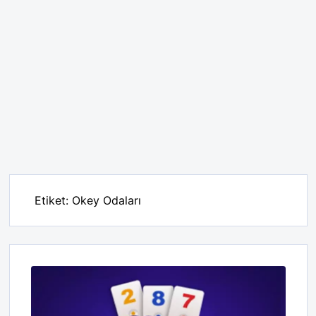
Etiket:
Okey Odaları