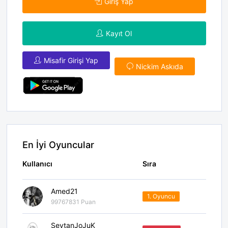
Giriş Yap
Kayıt Ol
Misafir Girişi Yap
Nickim Askıda
En İyi Oyuncular
Kullanıcı
Sıra
Amed21
1. Oyuncu
99767831 Puan
ŞeytanJoJuK