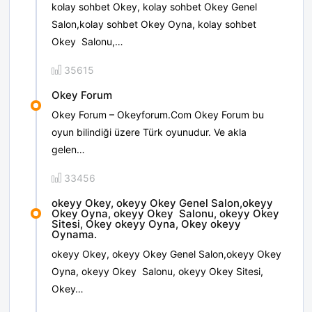
kolay sohbet Okey, kolay sohbet Okey Genel
Salon,kolay sohbet Okey Oyna, kolay sohbet
Okey Salonu,…
35615
Okey Forum
Okey Forum – Okeyforum.Com Okey Forum bu
oyun bilindiği üzere Türk oyunudur. Ve akla
gelen…
33456
okeyy Okey, okeyy Okey Genel Salon,okeyy
Okey Oyna, okeyy Okey Salonu, okeyy Okey
Sitesi, Okey okeyy Oyna, Okey okeyy
Oynama.
okeyy Okey, okeyy Okey Genel Salon,okeyy Okey
Oyna, okeyy Okey Salonu, okeyy Okey Sitesi,
Okey…