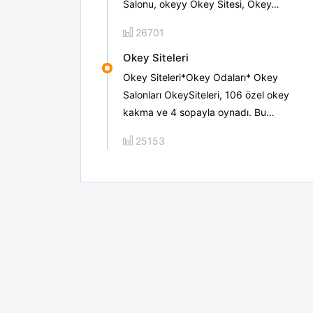
Salonu, okeyy Okey Sitesi, Okey…
26701
Okey Siteleri
Okey Siteleri*Okey Odaları* Okey
Salonları OkeySiteleri, 106 özel okey
kakma ve 4 sopayla oynadı. Bu…
25153