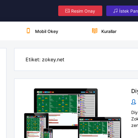
Resim Onay
İstek Pan
Mobil Okey
Kurallar
Etiket:
zokey.net
Di
Diy
Zok
zen