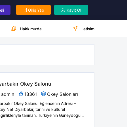
eli
Giriş Yap
Kayıt Ol
Hakkımızda
İletişim
yarbakır Okey Salonu
admin
18361
Okey Salonları
arbakır Okey Salonu: Eğlencenin Adresi –
ey.Net Diyarbakır, tarihi ve kültürel
ginlikleriyle tanınan, Türkiye’nin Güneydoğu…