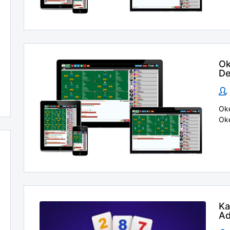
Ok
D
Oke
Oke
Ka
Ad