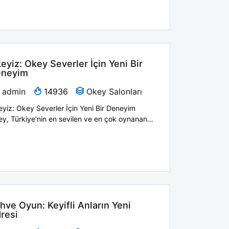
eyiz: Okey Severler İçin Yeni Bir
eneyim
admin
14936
Okey Salonları
yiz: Okey Severler İçin Yeni Bir Deneyim
y, Türkiye’nin en sevilen ve en çok oynanan…
hve Oyun: Keyifli Anların Yeni
resi