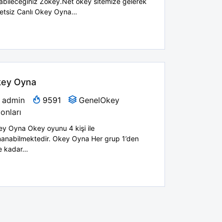
abileceğiniz Zokey.Net okey sitemize gelerek
etsiz Canlı Okey Oyna…
ey Oyna
admin
9591
Genel
Okey
lonları
y Oyna Okey oyunu 4 kişi ile
anabilmektedir. Okey Oyna Her grup 1’den
’e kadar…