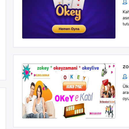
Kah
ası
tu
zo
Ülk
ara
oy