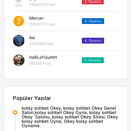
2. Oyuncu
23883674 Puan
Mercan
3. Oyuncu
15002177 Puan
Asi
4. Oyuncu
3381894 Puan
HaRLeYQuıNN
5. Oyuncu
983629 Puan
Popüler Yazılar
kolay sohbet Okey, kolay sohbet Okey Genel
Salon,kolay sohbet Okey Oyna, kolay sohbet
Okey Salonu, kolay sohbet Okey Sitesi, Okey
kolay sohbet Oyna, Okey kolay sohbet
Oynama.