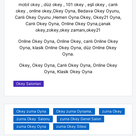
mobil okey
, düz okey , 101 okey , eşli okey , canlı
okey , online okey,Okey Oyna, Bedava Okey Oyunu,
Canlı Okey Oyunu ,Hemen Oyna.Okey, Okey21 Oyna,
Canlı Okey Oyna, Online Okey Oyna,çanak
okey,zokey,okey zamanı,okey21
Online Okey Oyna, Online Okey, canlı Online Okey
Oyna, klasik Online Okey Oyna, düz Online Okey
Oyna.
Okey, Okey Oyna, Canlı Okey Oyna, Online Okey
Oyna, Klasik Okey Oyna
Okey Salonları
Okey zurna Oyna
Okey zurna Oynama.
zurna Okey
zurna Okey Salonu
zurna Okey Genel Salon
zurna Okey Oyna
zurna Okey Sitesi