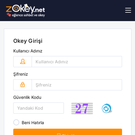
Okey Girişi
Kullanıcı Adınız
Şifreniz
Güvenlik Kodu
Beni Hatırla